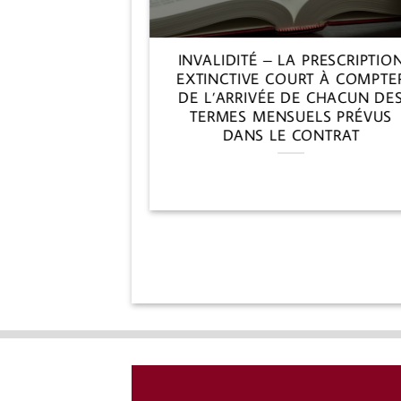
 DÉFENSE DE
INVALIDITÉ – LA PRESCRIPTIO
RATIONS –
EXTINCTIVE COURT À COMPTE
RANCE VIE
DE L’ARRIVÉE DE CHACUN DE
NS AVANT LE
TERMES MENSUELS PRÉVUS
S
DANS LE CONTRAT