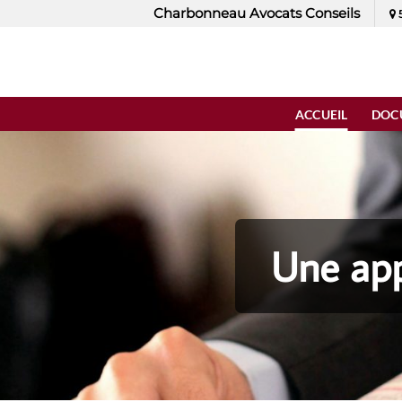
Passer
Charbonneau Avocats Conseils
5
au
contenu
ACCUEIL
DOC
Une app